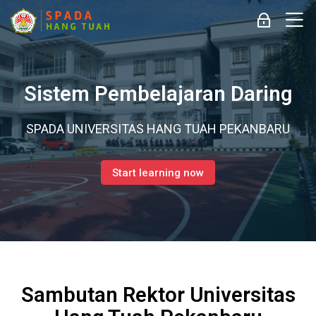
Skip to navigation
Skip to login form
Skip to main content
Skip to accessibility options
Skip to footer
Skip accessibility options
M
Log in
Home
Sistem Pembelajaran Daring
SPADA UNIVERSITAS HANG TUAH PEKANBARU
Start learning now
Sambutan Rektor Universitas