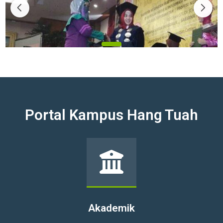
Belajar Daring
Portal Kampus Hang Tuah
Belajar lebih mudah dengan Sistem Pembelajaran Daring
Akademik
Akademik