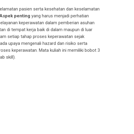
elamatan pasien
serta
kesehatan dan keselamatan
Aspek penting
yang harus menjadi perhatian
pelayanan keperawatan dalam pemberian
asuhan
tan di tempat kerja baik
di dalam maupun di luar
lam setiap tahap proses keperawatan sejak
pada upaya mengenali
hazard
dan risiko serta
proses keperawatan.
Mata kuliah ini memiliki bobot 3
lab skill
).