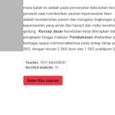
mata kuliah ini adalah pada pemenuhan kebutuhan
kes
perawat saat memberikan asuhan keperawatan klien.
adalah
keselamatan pasien
dan
mengatur lingkungan 
keperawatan
yang aman dari
hazard
dan risiko keseha
gedung
.
Konsep dasar
kesehatan kerja diterapkan da
pengkajian hingga evaluasi.
Pembahasan
ditekankan 
berbagai upaya meminimalkannya pada setiap tahap 
SKS, dengan rincian 2 SKS teori dan 1 SKS praktikum (
Teacher:
YECY ANGGRENY
Enrolled students:
10
Enter this course