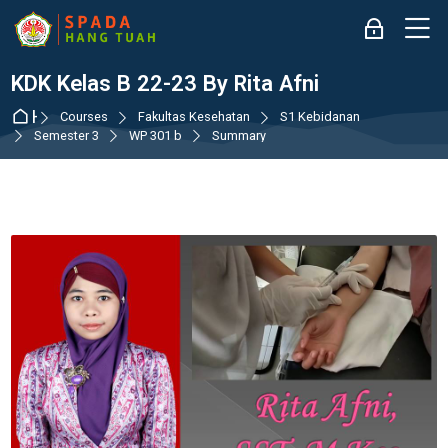
Skip to navigation
Skip to login form
Skip to main content
Skip to accessibility options
Skip to footer
Skip accessibility options
M
Log in
KDK Kelas B 22-23 By Rita Afni
Home
Courses
Fakultas Kesehatan
S1 Kebidanan
Semester 3
WP 301 b
Summary