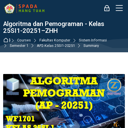
Skip to navigation
Skip to login form
Skip to main content
Skip to accessibility options
Skip to footer
Skip accessibility options
M
Log in
Algoritma dan Pemograman - Kelas
25SI1-20251–ZHH
Home
Courses
Fakultas Komputer
Sistem Informasi
Semester 1
AP2-Kelas 25SI1-20251
Summary