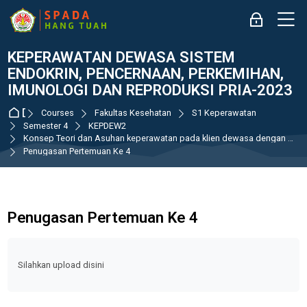
Skip to navigation
Skip to login form
Skip to main content
Skip to accessibility options
Skip to footer
Skip accessibility options
M
Log in
KEPERAWATAN DEWASA SISTEM
ENDOKRIN, PENCERNAAN, PERKEMIHAN,
IMUNOLOGI DAN REPRODUKSI PRIA-2023
Dashboard
Courses
Fakultas Kesehatan
S1 Keperawatan
Semester 4
KEPDEW2
Konsep Teori dan Asuhan keperawatan pada klien dewasa dengan gangguan sistem endokrin: hipotiroid, hipertiroid, dan kanker tiroid
Penugasan Pertemuan Ke 4
Penugasan Pertemuan Ke 4
Completion requirements
Silahkan upload disini