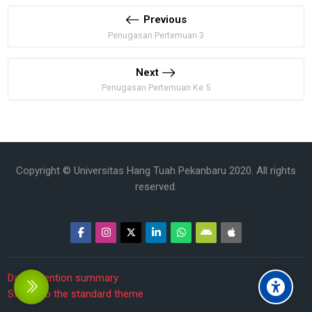
Previous
Penugasan Pertemuan 3
Next
Penugasan Pertemuan Ke 5
Copyright © Universitas Hang Tuah Pekanbaru 2020. All rights
reserved.
Data retention summary
debar
Switch to the standard theme