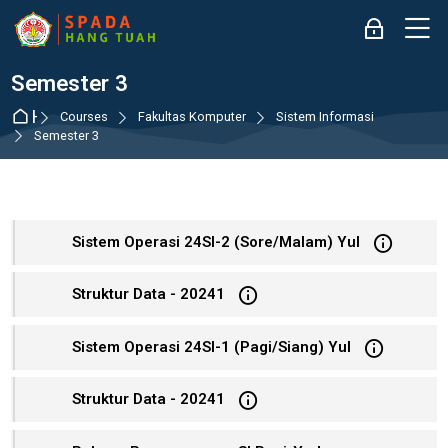
Skip to navigation
Skip to login form
Skip to main content
Skip to accessibility options
Skip to footer
Skip accessibility options
M
Log in
Semester 3
Home
Courses
Fakultas Komputer
Sistem Informasi
Semester 3
Sistem Operasi 24SI-2 (Sore/Malam) Yul
Struktur Data - 20241
Sistem Operasi 24SI-1 (Pagi/Siang) Yul
Struktur Data - 20241