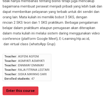
tidak hanya membahas tentang bisnis tetapi juga mencakup
bagaimana membuat perawat menjadi pribadi yang lebih baik dan
dapat memberikan pelayanan yang terbaik untuk diri sendiri dan
orang lain
. Mata kuliah ini memiliki bobot
3
SKS, dengan
rincian
2
SKS teori dan 1 SKS praktikum. Berbagai pengalaman
belajar
dalam praktikum ataupun penugasan
akan diterapkan
dalam mata kuliah ini
melalui sistem
daring menggunakan
video
conference
(
platform Google Meet
),
E-Learning.htp.ac.id
,
dan
virtual class
(
whatsApp Grup
)
.
Teacher:
ASFENI ASFENI
Teacher:
ASMIYATI ASMIYATI
Teacher:
ENNIMAY ENNIMAY
Teacher:
RAJA FITRINA LESTARI
Teacher:
SISKA MAYANG SARI
Enrolled students:
47
Enter this course