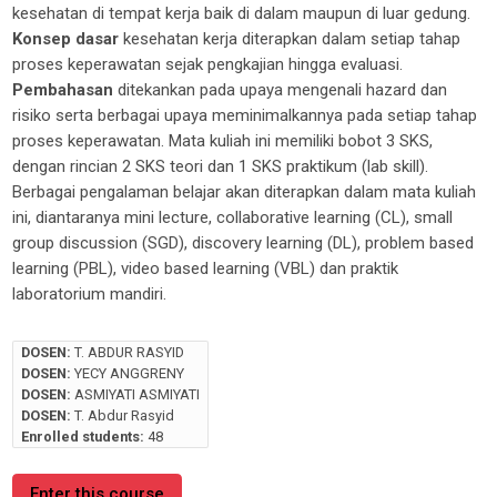
kesehatan di tempat kerja baik
di dalam maupun di luar gedung
.
Konsep dasar
kesehatan kerja diterapkan dalam setiap tahap
proses keperawatan sejak pengkajian hingga evaluasi.
Pembahasan
ditekankan pada upaya mengenali
hazard
dan
risiko serta berbagai upaya meminimalkannya pada setiap tahap
proses keperawatan.
Mata kuliah ini memiliki bobot 3 SKS,
dengan rincian 2 SKS teori dan 1 SKS praktikum (
lab skill
).
Berbagai pengalaman belajar akan diterapkan dalam mata kuliah
ini, diantaranya
mini lecture
,
collaborative learning
(CL),
small
group discussion
(SGD),
discovery learning
(DL)
, problem based
learning
(PBL)
,
video based learning
(VBL)
dan praktik
laboratorium
mandiri.
DOSEN:
T. ABDUR RASYID
DOSEN:
YECY ANGGRENY
DOSEN:
ASMIYATI ASMIYATI
DOSEN:
T. Abdur Rasyid
Enrolled students:
48
Enter this course