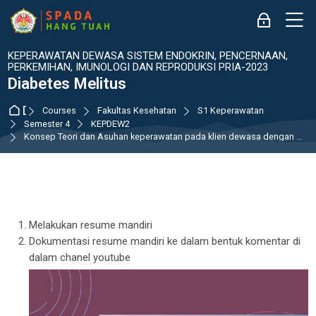
Skip to navigation
Skip to login form
Skip to main content
Skip to accessibility options
Skip to footer
Skip accessibility options
M
Log in
KEPERAWATAN DEWASA SISTEM ENDOKRIN, PENCERNAAN,
:
PERKEMIHAN, IMUNOLOGI DAN REPRODUKSI PRIA-2023
Diabetes Melitus
Dashboard
Courses
Fakultas Kesehatan
S1 Keperawatan
Semester 4
KEPDEW2
Konsep Teori dan Asuhan keperawatan pada klien dewasa dengan gangguan sistem endokrin: Diabetes Melitus
Section outline
Melakukan resume mandiri
Dokumentasi resume mandiri ke dalam bentuk komentar di
dalam chanel youtube