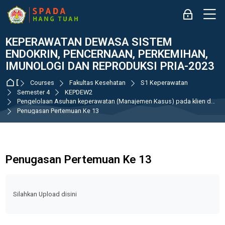
Skip to navigation
Skip to login form
Skip to main content
Skip to accessibility options
Skip to footer
Skip accessibility options
M
Log in
KEPERAWATAN DEWASA SISTEM
ENDOKRIN, PENCERNAAN, PERKEMIHAN,
IMUNOLOGI DAN REPRODUKSI PRIA-2023
Dashboard
Courses
Fakultas Kesehatan
S1 Keperawatan
Semester 4
KEPDEW2
Pengelolaan Asuhan keperawatan (Manajemen Kasus) pada klien dewasa dengan gangguan sistem reproduksi
Penugasan Pertemuan Ke 13
Penugasan Pertemuan Ke 13
Completion requirements
Silahkan Upload disini