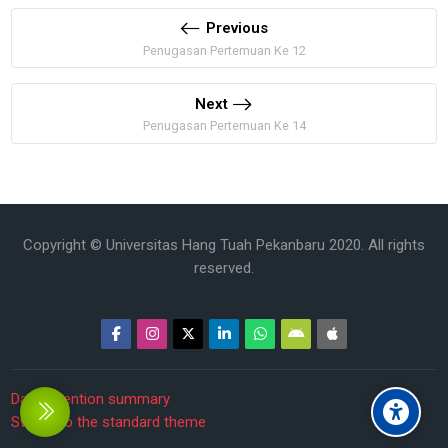
Previous
Penugasan Pertemuan Ke 12
Next
Penugasan Pertemuan Ke 14
Copyright © Universitas Hang Tuah Pekanbaru 2020. All rights
reserved.
Data retention summary
debar
Switch to the standard theme