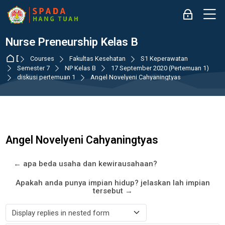
Skip to navigation
Skip to login form
Skip to main content
Skip to accessibility options
Skip to footer
Skip accessibility options
M
Log in
Nurse Preneurship Kelas B
Dashboard
Courses
Fakultas Kesehatan
S1 Keperawatan
Semester 7
NP Kelas B
17 September 2020 (Pertemuan 1)
diskusi pertemuan 1
Angel Novelyeni Cahyaningtyas
Angel Novelyeni Cahyaningtyas
← apa beda usaha dan kewirausahaan?
Apakah anda punya impian hidup? jelaskan lah impian
tersebut →
Display mode