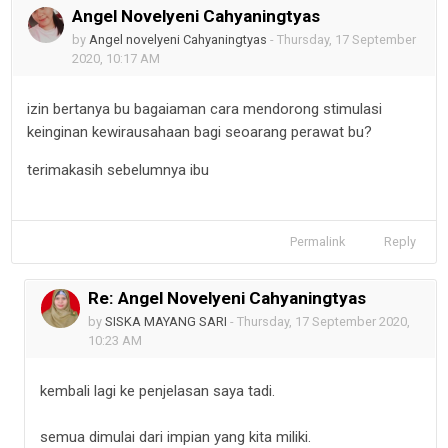
Angel Novelyeni Cahyaningtyas
Number of replies: 1
by
Angel novelyeni Cahyaningtyas
-
Thursday, 17 September
2020, 10:17 AM
izin bertanya bu bagaiaman cara mendorong stimulasi
keinginan kewirausahaan bagi seoarang perawat bu?
terimakasih sebelumnya ibu
Permalink
Reply
Re: Angel Novelyeni Cahyaningtyas
In reply to Angel novelyeni Cahyaningtyas
by
SISKA MAYANG SARI
-
Thursday, 17 September 2020,
10:23 AM
kembali lagi ke penjelasan saya tadi.
semua dimulai dari impian yang kita miliki.